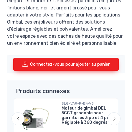
élégant et moderne. Choisissez parmi les élégantes
finitions blanc, noir et argent brossé pour vous
adapter à votre style. Parfaits pour les applications
Gimbal, ces enjoliveurs offrent des solutions
d'éclairage réglables et polyvalentes. Améliorez
votre espace avec des caches de haute qualité pour
un environnement bien éclairé et personnalisable.
Connectez-vous pour ajouter au panier
Produits connexes
SLG-VAR-R-BK-V3
po
Moteur de gimbal DEL
 |
5CCT gradable pour
garnitures 3 po et 4 po -
Réglable à 360 degrés |
Noir | V3