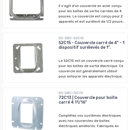
Il s'agit d'un couvercle en acier conçu
pour les boîtes de sortie carrées de 4
pouces. Le couvercle est conçu pour 2
appareils et est surélevé de 1/2 pouce.
Il est généralement utilisé pour
entourer les appareils électriques, leur
offrant ainsi une protection et une
ED-SBC-52C15
apparence soignée. Caractéristiques
52C15 - Couvercle carré de 4" - 1
dispositif surélevés de 1".
principales : - Matériau : Acier -
Dimensions: H 4 po, L 4 po - Volume :
6.2 po cu - Installation : Spécifiquement
Le 52C15 est un couvercle carré conçu
conçu pour être installé sur la boîte -
pour les boîtes de sortie électrique. Ce
Non-cloisonnable
couvercle est généralement utilisé
pour entourer les appareils électriques,
leur offrant une protection et une
apparence soignée. Caractéristiques
principales : - Matériau : Acier -
ED-SBC-72C13
Dimensions : H 4 po, L 4 po - Volume : 7
72C13 | Couvercle pour boîte
carré 4 11/16"
po cu - Installation : Spécifiquement
conçu pour être installé sur la boîte -
Non-anglable - Convient aux
Complétez vos systèmes électriques
applications industrielles
avec nos couvercles de boîtes
électriques améliorés. Fabriqués en