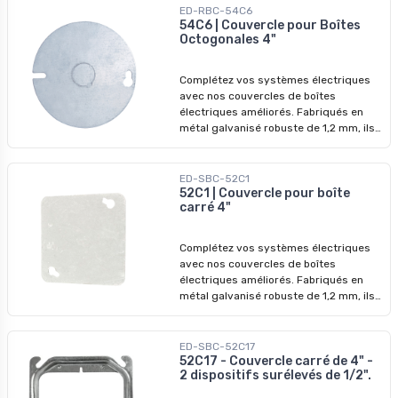
ED-RBC-54C6
54C6 | Couvercle pour Boîtes
Octogonales 4"
Complétez vos systèmes électriques
avec nos couvercles de boîtes
électriques améliorés. Fabriqués en
métal galvanisé robuste de 1,2 mm, ils
garantissent des performances
durables et une protection accrue.
Diamètre : 4 po
ED-SBC-52C1
52C1 | Couvercle pour boîte
carré 4"
Complétez vos systèmes électriques
avec nos couvercles de boîtes
électriques améliorés. Fabriqués en
métal galvanisé robuste de 1,2 mm, ils
garantissent des performances
durables et une protection accrue.
ED-SBC-52C17
52C17 - Couvercle carré de 4" -
2 dispositifs surélevés de 1/2".