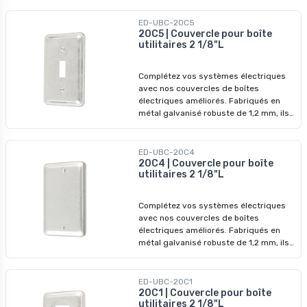
durables et une protection accrue.
Diamètre : 4 po
ED-UBC-20C5
20C5 | Couvercle pour boîte
utilitaires 2 1/8"L
Complétez vos systèmes électriques
avec nos couvercles de boîtes
électriques améliorés. Fabriqués en
métal galvanisé robuste de 1,2 mm, ils
garantissent des performances
durables et une protection accrue.
ED-UBC-20C4
20C4 | Couvercle pour boîte
utilitaires 2 1/8"L
Complétez vos systèmes électriques
avec nos couvercles de boîtes
électriques améliorés. Fabriqués en
métal galvanisé robuste de 1,2 mm, ils
garantissent des performances
durables et une protection accrue.
ED-UBC-20C1
20C1 | Couvercle pour boîte
utilitaires 2 1/8"L