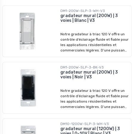
DM1-200W-SLP-3-WH-V3
gradateur mural (200W) | 3
voies | Blanc | V3
Notre gradateur à triac 120 V offre un
contrôle d’éclairage fluide et fiable pour
les applications résidentielles et
commerciales légères. D’une puissance
nominale jusqu’à 200W, il prend en
charge les configurations à 1 voie et à 3
voies et offre une meilleure gestion de
DM1-200W-SLP-3-BK-V3
la puissance dans un format compact.
gradateur mural (200W) | 3
voies | Noir | V3
Idéal pour l’éclairage DEL, il assure une
performance de gradation constante
avec les installations modernes.
Notre gradateur à triac 120 V offre un
contrôle d’éclairage fluide et fiable pour
les applications résidentielles et
commerciales légères. D’une puissance
nominale jusqu’à 200W, il prend en
charge les configurations à 1 voie et à 3
voies et offre une meilleure gestion de
DM10-1200W-SLP-3-WH-V3
la puissance dans un format compact.
gradateur mural (1200W) | 3
voies | 0-10V | Blanc | V3
Idéal pour l’éclairage DEL, il assure une