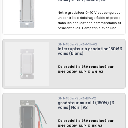
performance de gradation constante
avec les installations modernes.
Notre gradateur 0–10 V est conçu pour
un contrôle d’éclairage fiable et précis
dans les applications commerciales et
résidentielles. Compatible avec une
alimentation de 120 à 277 V et une
capacité jusqu’à 10 A, il assure une
gradation fluide et une performance
DM1-150W-SL-3-WH-V2
constante. Idéal pour les systèmes
Interrupteur à gradation150W 3
voies (blanc)
d’éclairage modernes nécessitant une
grande flexibilité de tension.
Ce produit a été remplacé par
DM1-200W-SLP-3-WH-V3
DM1-150W-SL-3-BK-V2
gradateur mural 1 (150W) | 3
voies | Noir | V2
Ce produit a été remplacé par
DM1-200W-SLP-3-BK-V3