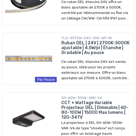
Ce ruban DEL étanche 24V offre un
blanc ajustable de 2700K à 5000K,
contrôlé par télécommande ou fixe via
un câblage CW/WW. Certifié IP67 pour
usage extérieur et emplacements
humides. Idéal pour les façades,
soffites, terrasses, allées de jardin et
TLS-4PT5W-24V-VAR-WP-IN
caissons architecturaux où la flexibilité
Ruban DEL | 24V | 2700K-5000K
de température de couleur est
ajustable | 4,5W/pi | Étanche |
essentielle. Certifié cULus, compatible
Gradable | Au pouce
avec les profilés d’extrusion en
Ce ruban DEL étanche 24V est vendu
aluminium Arani. Spécifications
au pouce, idéal pour les projets
techniques : 200 lm/pi │ Efficacité 80
extérieurs sur mesure. Offre un blanc
lm/W 4,5W/pi │ 72W total (rouleau de 16
ajustable de 2700K à 5000K, contrôlé
pi) 2700K-5000K ajustable │ IRC 90+
Par Pouce
par télécommande ou fixe via un
Alimentation 24Vcc │ Gradable IP67 │
câblage CW/WW. Certifié IP67 pour
Emplacements mouillé Coupe minimale
emplacements humides, avec un dos
aux 2 po │ Longueur max. 32 pi Densité
SH-60W-100W-VAR-V6
adhésif pour une fixation sans outil sur
DEL : 72 DEL/pi │ Angle de faisceau :
CCT + Wattage Variable
toute surface. Compatible avec les
120° Température d’opération : -20°C à
Projecteur DEL | Dimmable | 60-
profilés d’extrusion en aluminium Arani.
60°C Durée de vie : 50 000 h │
80-100W | 15000 Max lumens |
Certifié cULus. Spécifications
Garantie 3 ans Contenu de la boîte : 1x
120-347V
techniques : 200 lm/pi │ Efficacité 80
rouleau DEL (16 pi) 10x supports de
Le projecteur à DEL SH-60W-100W-
lm/W 4,5W/pi │ 72W total (rouleau de 16
montage 2x connecteurs bifilaires sans
VAR-V6 de type "shoebox" est conçu
pi) 2700K-5000K ajustable │ IRC 90+
soudure 4x embouts Alimentation et
pour offrir un éclairage haute