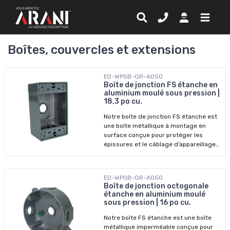
Boîtes, couvercles et extensions
ED-WPSB-GR-A050
Boîte de jonction FS étanche en
aluminium moulé sous pression |
18,3 po cu.
Notre boîte de jonction FS étanche est
une boîte métallique à montage en
surface conçue pour protéger les
épissures et le câblage d’appareillage
en milieux mouillé. Idéale à l’extérieur ou
dans les zones exposées à l’humidité, à
la poussière et aux débris, elle sert de
ED-WPOB-GR-A050
boîtier 1 poste pour appareil ou de point
Boîte de jonction octogonale
de jonction compact.
étanche en aluminium moulé
sous pression | 16 po cu.
Notre boîte FS étanche est une boîte
métallique imperméable conçue pour