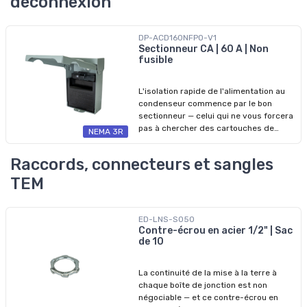
déconnexion
performances durables dans divers
environnements. L'anneau d'extension
constitue une solution sûre et
DP-ACD160NFPO-V1
polyvalente pour augmenter la capacité
Sectionneur CA | 60 A | Non
des boîtes électriques. Il est donc idéal
fusible
pour accueillir des connexions de
câblage supplémentaires, des
L'isolation rapide de l'alimentation au
interrupteurs, des prises de courant ou
condenseur commence par le bon
d'autres composants électriques.
sectionneur — celui qui ne vous forcera
pas à chercher des cartouches de
NEMA 3R
remplacement en plein travail. Le
sectionneur Arani assure l'isolation
Raccords, connecteurs et sangles
uniquement par son mécanisme
d'extraction, la protection contre les
TEM
surintensités étant prise en charge par
le disjoncteur au panneau. Le boîtier en
acier galvanisé de type 3R est
ED-LNS-S050
homologué pour les emplacements
Contre-écrou en acier 1/2" | Sac
mouillés, donc il résiste aux
de 10
intempéries en installation extérieure —
pluie, grêle et exposition directe — sans
La continuité de la mise à la terre à
compromettre la fiabilité. Six entrées
chaque boîte de jonction est non
de câble en ½ po, ¾ po et 1 po vous
négociable — et ce contre-écrou en
donnent la flexibilité nécessaire pour