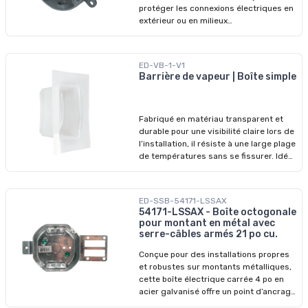
protéger les connexions électriques en
extérieur ou en milieux
humides/poussiéreux. Fabriquée en
aluminium moulé sous pression, elle
offre robustesse, sécurité et flexibilité
ED-VB-1-V1
d’installation pour les montages en
Barrière de vapeur | Boîte simple
saillie. Avec cinq entrées 1/2 po et un
volume de 16 po³, elle facilite l’entrée de
conduit et l’organisation du câblage en
Fabriqué en matériau transparent et
emplacement mouillé. cULus.
durable pour une visibilité claire lors de
l’installation, il résiste à une large plage
de températures sans se fissurer. Idéal
pour un usage résidentiel et
commercial, il s’installe rapidement et
offre une étanchéité fiable autour des
ED-SSB-54171-LSSAX
boîtes standards à un module. Conçu
54171-LSSAX - Boîte octogonale
pour maintenir l’intégrité des murs
pour montant en métal avec
isolés, ce pare-vapeur s’adapte aux
serre-câbles armés 21 po cu.
boîtes électriques simples 2 po × 3 po
Conçue pour des installations propres
d’une profondeur allant jusqu’à 3 po.
et robustes sur montants métalliques,
cette boîte électrique carrée 4 po en
acier galvanisé offre un point d’ancrage
fiable pour les luminaire ou les travaux