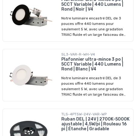
connexion concentrique et affleurante
5CCT Variable | 440 Lumens |
entre deux boîtiers qui maintient
Rond | Noir | V4
l'alignement et garde le passage
conforme au code dans les
Notre luminaire encastré DEL de 3
installations homologuées pour les
pouces offre 440 lumens pour
emplacements humides. La
seulement 5 W, avec une gradation
construction en zinc moulé conserve
TRIAC fluide et un large faisceau de
une tolérance de filetage serrée et
110°. Doté de températures de couleur
résiste à la corrosion dans les locaux
sélectionnables, d’un boîtier en
mécaniques et les applications en
aluminium et d’une homologation pour
SL3-VAR-R-WH-V4
périphérie extérieure.
emplacements humides, c’est un choix
Plafonnier ultra-mince 3 po |
fiable et efficace pour l’éclairage
5CCT Variable | 440 Lumens |
résidentiel et commercial.
Rond | Blanc | V4
Notre luminaire encastré DEL de 3
pouces offre 440 lumens pour
seulement 5 W, avec une gradation
TRIAC fluide et un large faisceau de
110°. Doté de températures de couleur
sélectionnables, d’un boîtier en
aluminium et d’une homologation pour
TLS-4PT5W-24V-VAR-WP
emplacements humides, c’est un choix
Ruban DEL | 24V | 2700K-5000K
fiable et efficace pour l’éclairage
ajustable | 4,5W/pi | Rouleau 16
résidentiel et commercial.
pi | Étanche | Gradable