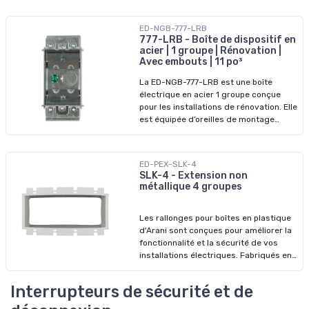
de jonction générale.
ED-NGB-777-LRB
777-LRB - Boîte de dispositif en
acier | 1 groupe | Rénovation |
Avec embouts | 11 po³
La ED-NGB-777-LRB est une boîte
électrique en acier 1 groupe conçue
pour les installations de rénovation. Elle
est équipée d’oreilles de montage
pivotantes qui se fixent directement
sur des cloisons sèches ou des murs
finis. Cette boîte comprend une pince
ED-PEX-SLK-4
Loomex préinstallée, un embout
SLK-4 - Extension non
détachable au fond et quatre sorties
métallique 4 groupes
latérales. Avec un volume compact de
11 pouces cubes, elle convient aux
Les rallonges pour boîtes en plastique
appareils électriques standards dans
d'Arani sont conçues pour améliorer la
les projets de rénovation. Non
fonctionnalité et la sécurité de vos
accouplable, compatible avec des murs
installations électriques. Fabriqués en
jusqu’à 1-1/8 po d’épaisseur.
polycarbonate/nylon de première
qualité, ces anneaux d'extension
Interrupteurs de sécurité et de
offrent une durabilité et une fiabilité
exceptionnelles, garantissant des