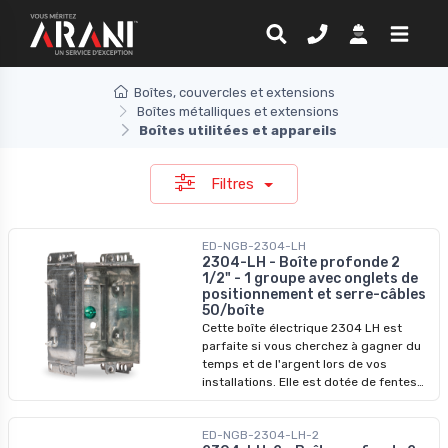
Boîtes, couvercles et extensions
Boîtes métalliques et extensions
Boîtes utilitées et appareils
Filtres
ED-NGB-2304-LH
2304-LH - Boîte profonde 2
1/2" - 1 groupe avec onglets de
positionnement et serre-câbles
50/boîte
Cette boîte électrique 2304 LH est
parfaite si vous cherchez à gagner du
temps et de l'argent lors de vos
installations. Elle est dotée de fentes
embossées facilitant le montage des
vis et de languettes fixes adaptées aux
ED-NGB-2304-LH-2
cloisons sèches de 1/2 pouce. De plus,