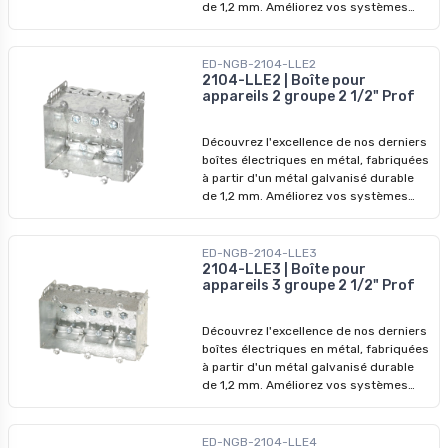
de 1,2 mm. Améliorez vos systèmes
électriques avec nos dispositifs de
qualité supérieure, conçus pour
surpasser les modèles précédents. Ne
ED-NGB-2104-LLE2
manquez pas nos prix imbattables -
2104-LLE2 | Boîte pour
appareils 2 groupe 2 1/2" Prof
profitez-en pour révolutionner vos
installations dès aujourd'hui !
Découvrez l'excellence de nos derniers
boîtes électriques en métal, fabriquées
à partir d'un métal galvanisé durable
de 1,2 mm. Améliorez vos systèmes
électriques avec nos dispositifs de
qualité supérieure, conçus pour
surpasser les modèles précédents. Ne
ED-NGB-2104-LLE3
manquez pas nos prix imbattables -
2104-LLE3 | Boîte pour
appareils 3 groupe 2 1/2" Prof
profitez-en pour révolutionner vos
installations dès aujourd'hui !
Découvrez l'excellence de nos derniers
boîtes électriques en métal, fabriquées
à partir d'un métal galvanisé durable
de 1,2 mm. Améliorez vos systèmes
électriques avec nos dispositifs de
qualité supérieure, conçus pour
surpasser les modèles précédents. Ne
ED-NGB-2104-LLE4