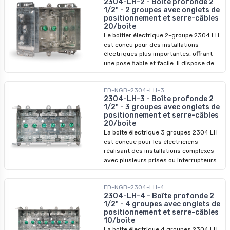
2304-LH-2 - Boîte profonde 2
elle dispose de griffes de maintien
1/2" - 2 groupes avec onglets de
permettant de positionner fermement
positionnement et serre-câbles
la boîte exactement là où vous le
20/boîte
souhaitez dès le début de l'installation.
Le boîtier électrique 2-groupe 2304 LH
Cette boîte est également équipée de
est conçu pour des installations
languettes fixes conçues pour les
électriques plus importantes, offrant
applications sur murs extérieurs. Avec
une pose fiable et facile. Il dispose de
ces boîtes, les erreurs de placement
fentes internes pour vis et de pattes
deviennent un problème du passé !
fixes pour les cloisons sèches de 1/2
ED-NGB-2304-LH-3
pouce. Ce boîtier comprend également
2304-LH-3 - Boîte profonde 2
des broches de maintien pour le garder
1/2" - 3 groupes avec onglets de
en place et des pattes supplémentaires
positionnement et serre-câbles
pour les murs extérieurs. Grâce à son
20/boîte
montage à vis unique, l'installation est
La boîte électrique 3 groupes 2304 LH
rapide et simple, idéale pour les projets
est conçue pour les électriciens
résidentiels et commerciaux.
réalisant des installations complexes
avec plusieurs prises ou interrupteurs.
Elle dispose de fentes pour vis faciles à
utiliser et de languettes fixes pour
ED-NGB-2304-LH-4
cloisons sèches de 1/2 pouce,
2304-LH-4 - Boîte profonde 2
garantissant un ajustement sécurisé.
1/2" - 4 groupes avec onglets de
Les griffes de maintien assurent une
positionnement et serre-câbles
position stable de la boîte pendant
10/boîte
l’installation, évitant tout
La boîte électrique 4 groupes 2304 LH