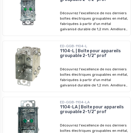
révolutionner vos installations dès
aujourd'hui !
Découvrez l'excellence de nos derniers
boîtes électriques groupables en métal,
fabriquées à partir d'un métal
galvanisé durable de 1,2 mm. Améliorez
vos systèmes électriques avec nos
dispositifs de qualité supérieure,
conçus pour surpasser les modèles
ED-GGB-1104-L
précédents. Ne manquez pas nos prix
1104-L | Boîte pour appareils
groupable 2-1/2" prof
imbattables - saisissez l'opportunité de
révolutionner vos installations dès
aujourd'hui !
Découvrez l'excellence de nos derniers
boîtes électriques groupables en métal,
fabriquées à partir d'un métal
galvanisé durable de 1,2 mm. Améliorez
vos systèmes électriques avec nos
dispositifs de qualité supérieure,
conçus pour surpasser les modèles
ED-GGB-1104-LA
précédents. Ne manquez pas nos prix
1104-LA | Boîte pour appareils
groupable 2-1/2" prof
imbattables - profitez-en pour
révolutionner vos installations dès
aujourd'hui !
Découvrez l'excellence de nos derniers
boîtes électriques groupables en métal,