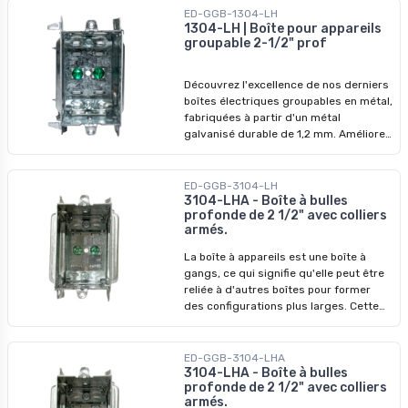
conçus pour surpasser les modèles
ED-GGB-1304-LH
précédents. Ne manquez pas nos prix
1304-LH | Boîte pour appareils
groupable 2-1/2" prof
imbattables - saisissez l'opportunité de
révolutionner vos installations dès
aujourd'hui !
Découvrez l'excellence de nos derniers
boîtes électriques groupables en métal,
fabriquées à partir d'un métal
galvanisé durable de 1,2 mm. Améliorez
vos systèmes électriques avec nos
dispositifs de qualité supérieure,
conçus pour surpasser les modèles
ED-GGB-3104-LH
précédents. Ne manquez pas nos prix
3104-LHA - Boîte à bulles
profonde de 2 1/2" avec colliers
imbattables - profitez-en pour
armés.
révolutionner vos installations dès
aujourd'hui !
La boîte à appareils est une boîte à
gangs, ce qui signifie qu'elle peut être
reliée à d'autres boîtes pour former
des configurations plus larges. Cette
caractéristique est particulièrement
utile dans les installations électriques
où plusieurs appareils ou connexions
ED-GGB-3104-LHA
doivent être logés ensemble.
3104-LHA - Boîte à bulles
profonde de 2 1/2" avec colliers
Caractéristiques principales : -
armés.
Matériau : Acier - Dimensions : H 3 po, L