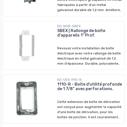
Pinces pour câble armé ou câble sous
fabriquées à partir d'un métal
gaine non métallique. - Ganglable -
galvanisé durable de 1,2 mm. Améliorez
Conception encastrée de 1 pouce : Idéal
vos systèmes électriques avec nos
pour les installations où il y a un espace
dispositifs de qualité supérieure,
entre les cloisons sèches et les
conçus pour surpasser les modèles
ED-NGB-SBEX
montants, ce qui permet d'obtenir une
précédents. Ne manquez pas nos prix
SBEX | Rallonge de boîte
finition affleurante et soignée. -
d'appareils 1'' Prof.
imbattables - profitez-en pour
Installation : A installer sur un montant
révolutionner vos installations dès
métallique pour la connexion des fils.
aujourd'hui !
Revoyez votre installation de boîte
électrique avec notre rallonge de boîte
électrique en métal galvanisé de 1,2
mm d'épaisseur. Durable, polyvalente
et économique - la solution ultime pour
les boîtes électriques !
ED-UEX-1110-R
1110-R - Boîte d'utilité profonde
de 1 7/8" avec perforations.
Cette extension de boîte de dérivation
est conçue pour augmenter la capacité
d'une boîte de dérivation, pour les
boîtes de jonction. Il est couramment
utilisé dans les systèmes électriques