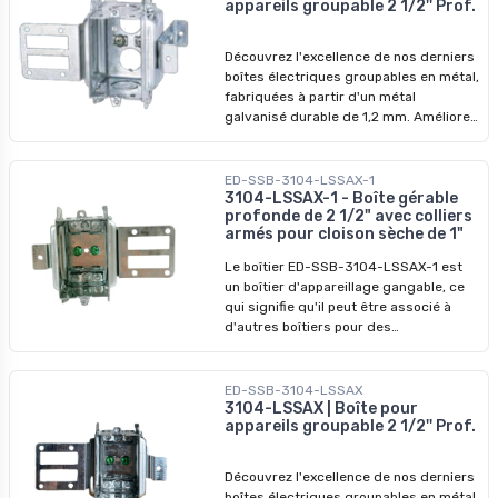
appareils groupable 2 1/2'' Prof.
profitez-en pour révolutionner vos
installations dès aujourd'hui !
Découvrez l'excellence de nos derniers
boîtes électriques groupables en métal,
fabriquées à partir d'un métal
galvanisé durable de 1,2 mm. Améliorez
vos systèmes électriques avec nos
dispositifs de qualité supérieure,
conçus pour surpasser les modèles
ED-SSB-3104-LSSAX-1
précédents. Ne manquez pas nos prix
3104-LSSAX-1 - Boîte gérable
profonde de 2 1/2" avec colliers
imbattables - profitez-en pour
armés pour cloison sèche de 1"
révolutionner vos installations dès
aujourd'hui !
Le boîtier ED-SSB-3104-LSSAX-1 est
un boîtier d'appareillage gangable, ce
qui signifie qu'il peut être associé à
d'autres boîtiers pour des
configurations plus vastes. Il est doté
d'un support enveloppant, ce qui
permet de l'installer sur des montants
ED-SSB-3104-LSSAX
en acier, comme c'est généralement le
3104-LSSAX | Boîte pour
appareils groupable 2 1/2'' Prof.
cas dans les constructions modernes.
Caractéristiques principales : -
Matériau : Acier - Dimensions : H 3 po, L
Découvrez l'excellence de nos derniers
2 po, P 2-1 ⁄2 po - Volume : 16 po cu -
boîtes électriques groupables en métal,