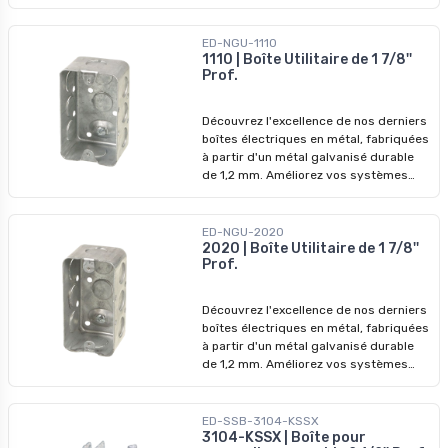
offre beaucoup d'espace pour diverses
configurations de câblage.
Caractéristiques principales : -
ED-NGU-1110
Matériau : Acier - Dimensions: H 3 po, L
1110 | Boîte Utilitaire de 1 7/8''
Prof.
7-3/8 po, P 2-1/2 po - Volume : 50 po cu
- Pinces pour câbles sous gaine non
métallique ou câbles armés -
Découvrez l'excellence de nos derniers
Installation : Spécifiquement conçu
boîtes électriques en métal, fabriquées
pour l'installation sur des montants
à partir d'un métal galvanisé durable
métalliques - Non-agrafable
de 1,2 mm. Améliorez vos systèmes
électriques avec nos dispositifs de
qualité supérieure, conçus pour
surpasser les modèles précédents. Ne
ED-NGU-2020
manquez pas nos prix imbattables -
2020 | Boîte Utilitaire de 1 7/8''
Prof.
profitez-en pour révolutionner vos
installations dès aujourd'hui !
Découvrez l'excellence de nos derniers
boîtes électriques en métal, fabriquées
à partir d'un métal galvanisé durable
de 1,2 mm. Améliorez vos systèmes
électriques avec nos dispositifs de
qualité supérieure, conçus pour
surpasser les modèles précédents. Ne
ED-SSB-3104-KSSX
manquez pas nos prix imbattables -
3104-KSSX | Boîte pour