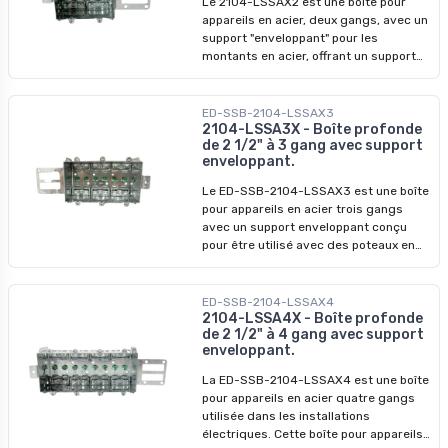
Le 2104-LSSAX2 est une boîte pour
appareils en acier, deux gangs, avec un
support "enveloppant" pour les
montants en acier, offrant un support
solide et une installation facile.
Caractéristiques principales : -
Matériau : Acier - Dimensions : H 3 po x
ED-SSB-2104-LSSAX3
L 3-3/4 po x P 2-1/2 po - Volume : 25.5
2104-LSSA3X - Boîte profonde
de 2 1/2" à 3 gang avec support
po cu - Pinces pour câbles sous gaine
enveloppant.
non métallique ou câbles armés -
Installation : Spécifiquement conçu
Le ED-SSB-2104-LSSAX3 est une boîte
pour l'installation sur des montants
pour appareils en acier trois gangs
métalliques - Non-agrafable
avec un support enveloppant conçu
pour être utilisé avec des poteaux en
acier. Caractéristiques principales : -
Matériau : Acier - Dimensions : H 3 po, L
5-1/2 po, P 2-1/2 po - Volume : 37.5 po
ED-SSB-2104-LSSAX4
cu - Pinces pour câbles sous gaine non
2104-LSSA4X - Boîte profonde
de 2 1/2" à 4 gang avec support
métallique ou câbles armés -
enveloppant.
Installation : Spécifiquement conçu
pour être installé sur des montants
La ED-SSB-2104-LSSAX4 est une boîte
métalliques - Non-cloisonnable
pour appareils en acier quatre gangs
utilisée dans les installations
électriques. Cette boîte pour appareils