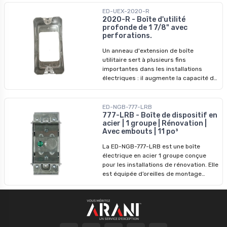
pour les applications industrielles et
commerciales. Caractéristiques
ED-UEX-2020-R
principales : - Matériau : Acier -
2020-R - Boîte d'utilité
profonde de 1 7/8" avec
Dimensions : H 4 po, L 2-1/8 po, P 1-7/8
perforations.
po - Volume : 14 po cu - Débouchures : 8
débouchures pour tubes de 1/2 po -
Un anneau d'extension de boîte
Installation : Spécifiquement conçu
utilitaire sert à plusieurs fins
pour être installé sur une autre boîte
importantes dans les installations
pour l'extension - Pas de pince
électriques : il augmente la capacité de
la boîte, facilite l'alignement des
surfaces et facilite la conformité au
code. Principales caractéristiques: -
ED-NGB-777-LRB
Matériau : Acier - Dimensions : H 4 po, L
777-LRB - Boîte de dispositif en
acier | 1 groupe | Rénovation |
2-3/8 po, P 1-7/8 po - Volume : 16,5 po
Avec embouts | 11 po³
cu - Débouchures : 8 débouchures pour
tube 1/2" - Installation : Spécialement
La ED-NGB-777-LRB est une boîte
conçu pour une installation sur un autre
électrique en acier 1 groupe conçue
boitier pour extension - Pas de pince
pour les installations de rénovation. Elle
est équipée d’oreilles de montage
pivotantes qui se fixent directement
sur des cloisons sèches ou des murs
finis. Cette boîte comprend une pince
Loomex préinstallée, un embout
détachable au fond et quatre sorties