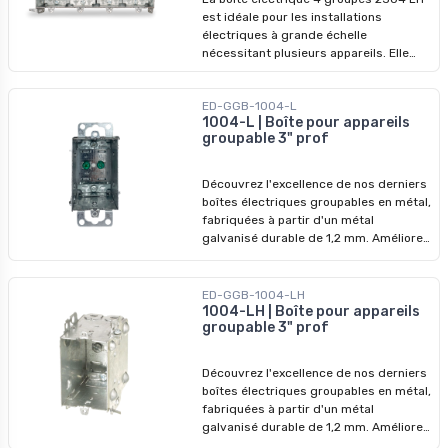
désalignement. Conçue pour être
est idéale pour les installations
utilisée sur les murs intérieurs et
électriques à grande échelle
extérieurs, les languettes fixes
nécessitant plusieurs appareils. Elle
renforcent la stabilité dans les
propose un montage simple avec des
applications extérieures. Cette boîte
fentes pour vis et des languettes fixes
simplifie l’installation, la rendant plus
ED-GGB-1004-L
pour cloisons sèches de 1/2 pouce. Les
rapide et précise, adaptée aux projets
1004-L | Boîte pour appareils
griffes de maintien assurent une
professionnels résidentiels et
groupable 3" prof
position précise et stable, réduisant le
commerciaux.
temps d’installation et évitant les
erreurs. Avec ses languettes
Découvrez l'excellence de nos derniers
supplémentaires pour murs extérieurs,
boîtes électriques groupables en métal,
cette boîte convient parfaitement aux
fabriquées à partir d'un métal
projets intérieurs et extérieurs. Conçue
galvanisé durable de 1,2 mm. Améliorez
spécifiquement pour les électriciens,
vos systèmes électriques avec nos
elle accélère les installations tout en
dispositifs de qualité supérieure,
garantissant des résultats fiables pour
conçus pour surpasser les modèles
ED-GGB-1004-LH
les projets résidentiels et
précédents. Ne manquez pas nos prix
1004-LH | Boîte pour appareils
commerciaux.
groupable 3" prof
imbattables - profitez-en pour
révolutionner vos installations dès
aujourd'hui !
Découvrez l'excellence de nos derniers
boîtes électriques groupables en métal,
fabriquées à partir d'un métal
galvanisé durable de 1,2 mm. Améliorez
vos systèmes électriques avec nos