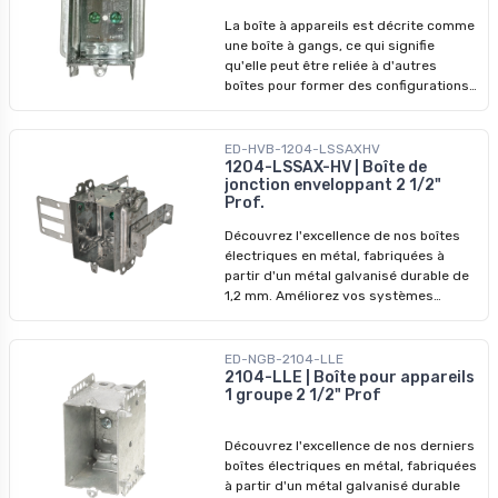
2 po, P 2-1/2 po - Volume : 16 po cu -
La boîte à appareils est décrite comme
Pinces pour câble sous gaine non
une boîte à gangs, ce qui signifie
métallique, côtés rallongés pour le
qu'elle peut être reliée à d'autres
clouage extérieur. - Installation :
boîtes pour former des configurations
Spécifiquement conçu pour
plus larges. Cette caractéristique est
l'installation sur des poteaux en bois -
particulièrement utile dans les
Gangable
installations électriques où plusieurs
ED-HVB-1204-LSSAXHV
appareils ou connexions doivent être
1204-LSSAX-HV | Boîte de
jonction enveloppant 2 1/2"
logés ensemble. Caractéristiques
Prof.
principales : - Matériau : Acier -
Dimensions : H 3 po, L 2 po, P 2-1/2 po -
Découvrez l'excellence de nos boîtes
Volume : 16 po cu - Pinces pour câble
électriques en métal, fabriquées à
sous gaine non métallique ou câble
partir d'un métal galvanisé durable de
armé - Installation : Spécifiquement
1,2 mm. Améliorez vos systèmes
conçu pour l'installation sur des
électriques avec nos boîtes de jonction
poteaux en bois - Gangable
de qualité supérieure, conçus pour
surpasser les modèles précédents. Ne
ED-NGB-2104-LLE
manquez pas nos prix imbattables -
2104-LLE | Boîte pour appareils
1 groupe 2 1/2" Prof
profitez-en pour révolutionner vos
installations dès aujourd'hui !
Découvrez l'excellence de nos derniers
boîtes électriques en métal, fabriquées
à partir d'un métal galvanisé durable