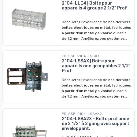
manquez pas nos prix imbattables -
2104-LLE4 | Boîte pour
appareils 4 groupe 2 1/2" Prof
profitez-en pour révolutionner vos
installations dès aujourd'hui !
Découvrez l'excellence de nos derniers
boîtes électriques en métal, fabriquées
à partir d'un métal galvanisé durable
de 1,2 mm. Améliorez vos systèmes
électriques avec nos dispositifs de
qualité supérieure, conçus pour
surpasser les modèles précédents. Ne
ED-SSB-2104-LSSAX
manquez pas nos prix imbattables -
2104-LSSAX | Boîte pour
appareils non groupables 2 1/2"
profitez-en pour révolutionner vos
Prof
installations dès aujourd'hui !
Découvrez l'excellence de nos derniers
boîtes électriques en métal, fabriquées
à partir d'un métal galvanisé durable
de 1,2 mm. Améliorez vos systèmes
électriques avec nos dispositifs de
qualité supérieure, conçus pour
surpasser les modèles précédents. Ne
ED-SSB-2104-LSSAX2
manquez pas nos prix imbattables -
2104-LSSA2X - Boîte profonde
de 2 1/2" à 2 gang avec support
profitez-en pour révolutionner vos
enveloppant.
installations dès aujourd'hui !