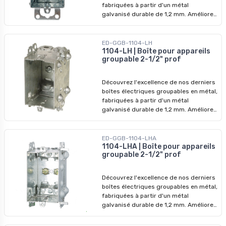
fabriquées à partir d'un métal
galvanisé durable de 1,2 mm. Améliorez
vos systèmes électriques avec nos
dispositifs de qualité supérieure,
conçus pour surpasser les modèles
ED-GGB-1104-LH
précédents. Ne manquez pas nos prix
1104-LH | Boîte pour appareils
groupable 2-1/2" prof
imbattables - profitez-en pour
révolutionner vos installations dès
aujourd'hui ! Profondeur : 2,5 po
Découvrez l'excellence de nos derniers
boîtes électriques groupables en métal,
fabriquées à partir d'un métal
galvanisé durable de 1,2 mm. Améliorez
vos systèmes électriques avec nos
dispositifs de qualité supérieure,
conçus pour surpasser les modèles
ED-GGB-1104-LHA
précédents. Ne manquez pas nos prix
1104-LHA | Boîte pour appareils
groupable 2-1/2" prof
imbattables - profitez-en pour
révolutionner vos installations dès
aujourd'hui !
Découvrez l'excellence de nos derniers
boîtes électriques groupables en métal,
fabriquées à partir d'un métal
galvanisé durable de 1,2 mm. Améliorez
vos systèmes électriques avec nos
dispositifs de qualité supérieure,