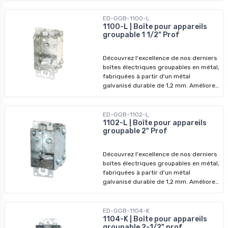
dispositifs de qualité supérieure,
conçus pour surpasser les modèles
ED-GGB-1100-L
précédents. Ne manquez pas nos prix
1100-L | Boîte pour appareils
groupable 1 1/2" Prof
imbattables - profitez-en pour
révolutionner vos installations dès
aujourd'hui !
Découvrez l'excellence de nos derniers
boîtes électriques groupables en métal,
fabriquées à partir d'un métal
galvanisé durable de 1,2 mm. Améliorez
vos systèmes électriques avec nos
dispositifs de qualité supérieure,
conçus pour surpasser les modèles
ED-GGB-1102-L
précédents. Ne manquez pas nos prix
1102-L | Boîte pour appareils
groupable 2" Prof
imbattables - profitez-en pour
révolutionner vos installations dès
aujourd'hui !
Découvrez l'excellence de nos derniers
boîtes électriques groupables en métal,
fabriquées à partir d'un métal
galvanisé durable de 1,2 mm. Améliorez
vos systèmes électriques avec nos
dispositifs de qualité supérieure,
conçus pour surpasser les modèles
ED-GGB-1104-K
précédents. Ne manquez pas nos prix
1104-K | Boîte pour appareils
groupable 2-1/2" prof
imbattables - profitez-en pour