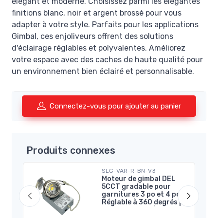
élégant et moderne. Choisissez parmi les élégantes
finitions blanc, noir et argent brossé pour vous
adapter à votre style. Parfaits pour les applications
Gimbal, ces enjoliveurs offrent des solutions
d'éclairage réglables et polyvalentes. Améliorez
votre espace avec des caches de haute qualité pour
un environnement bien éclairé et personnalisable.
Connectez-vous pour ajouter au panier
Produits connexes
SLG-VAR-R-BN-V3
po
Moteur de gimbal DEL
5CCT gradable pour
garnitures 3 po et 4 po -
Réglable à 360 degrés |
Argent Brossé | V3