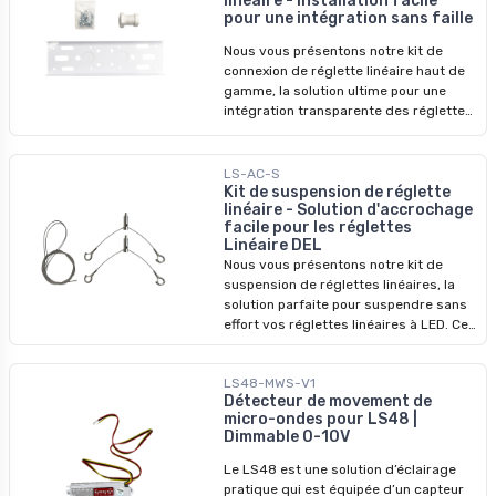
linéaire - Installation facile
éclairage puissant et un design
pour une intégration sans faille
élégant.
Nous vous présentons notre kit de
connexion de réglette linéaire haut de
gamme, la solution ultime pour une
intégration transparente des réglettes
LED linéaires. Grâce à son installation
facile et à sa construction de haute
qualité, ce kit vous permet de
LS-AC-S
connecter sans effort plusieurs
Kit de suspension de réglette
linéaire - Solution d'accrochage
réglettes pour une expérience
facile pour les réglettes
d'éclairage continue et uniforme.
Linéaire DEL
Conçu pour les applications
Nous vous présentons notre kit de
professionnelles et de bricolage, notre
suspension de réglettes linéaires, la
kit de connexion garantit une connexion
solution parfaite pour suspendre sans
sûre et fiable, éliminant tout espace ou
effort vos réglettes linéaires à LED. Ce
point sombre. Améliorez votre
kit offre une solution de suspension
installation d'éclairage avec ce kit de
facile, vous permettant d'élever votre
connexion polyvalent et profitez d'une
LS48-MWS-V1
installation d'éclairage avec style et
solution d'éclairage sans faille.
Détecteur de movement de
commodité. Conçu pour les
micro-ondes pour LS48 |
applications commerciales et
Dimmable 0-10V
résidentielles, notre kit de suspension
offre stabilité et flexibilité pour obtenir
Le LS48 est une solution d’éclairage
les angles d'éclairage souhaités. Grâce
pratique qui est équipée d’un capteur