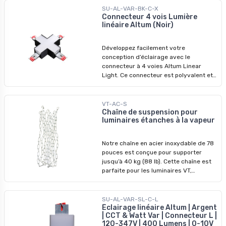
pour compléter les lumières linéaires
SU-AL-VAR-BK-C-X
Altum et ajoute de la polyvalence et de
Connecteur 4 vois Lumière
linéaire Altum (Noir)
l’élégance, en particulier dans
l’élégante couleur noire. - CCT & Watt
Var - 120-347V - 400 Lumens - 0-10V
Développez facilement votre
Dimmable
conception d’éclairage avec le
connecteur à 4 voies Altum Linear
Light. Ce connecteur est polyvalent et
vous permet de créer facilement des
configurations d’éclairage
interconnectées. Spécialement conçu
VT-AC-S
pour s’intégrer parfaitement aux
Chaîne de suspension pour
luminaires étanches à la vapeur
lumières linéaires Altum, le connecteur
à 4 voies assure une apparence
soignée et unifiée tout en améliorant la
Notre chaîne en acier inoxydable de 78
flexibilité de votre disposition
pouces est conçue pour supporter
d’éclairage. CCT & Watt Var 120-347V
jusqu’à 40 kg (88 lb). Cette chaîne est
500 Lumens 0-10V Dimmable
parfaite pour les luminaires VT,
garantissant des installations sûres et
fiables. Avec un poids de seulement
200 g (7,15 oz), il s’agit d’une solution
SU-AL-VAR-SL-C-L
solide, robuste et polyvalente qui
Éclairage linéaire Altum | Argent
| CCT & Watt Var | Connecteur L |
convient à divers environnements. Il
120-347V | 400 Lumens | 0-10V
peut fonctionner efficacement à des