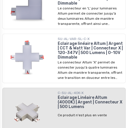
Dimmable
températures allant de -40°C à 40°C,
Le connecteur en 'L' pour luminaires
garantissant une durabilité et des
Altum permet de connecter jusqu'à
performances optimales dans diverses
deux luminaires Altum de manière
conditions.
transparente, offrant ainsi une
transition fluide et propre entre les
luminaires. Il s'agit d'un connecteur de
SU-AL-VAR-SL-C-X
6W qui délivre 400 lumens avec une
Éclairage linéaire Altum | Argent
plage de tension flexible de 30-42V DC
| CCT & Watt Var | Connecteur X |
et un courant ajustable (700mA à
120-347V | 500 Lumens | 0-10V
1050mA). En fonction du luminaire, il
Dimmable
offre un choix de températures de
Le connecteur Altum 'X' permet de
couleur (30K, 40K, 50K) tout en étant
connecter jusqu'à quatre luminaires
compatible avec les systèmes de
Altum de manière transparente, offrant
gradation 0-10V.
une transition en douceur entre les
luminaires. Il offre une puissance de
10W, une sortie de 500 lumens et un
C-SU-AL-40K-X
courant réglable (700mA à 1050mA DC)
Éclairage Linéaire Altum
avec une plage de tension de 30-42V
(4000K) | Argent | Connecteur X
DC. Selon l'appareil, il est compatible
| 500 Lumens
avec la gradation 0-10V et disponible
dans des températures de couleur de
Ce produit n'est plus en vente
30K, 40K et 50K. Ce connecteur
bénéficie d'une garantie de 5 ans et