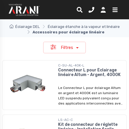
Éclairage DEL
Éclairage étanche à la vapeur et linéaire
Accessoires pour éclairage linéaire
Filtres
C-SU-AL-40K-L
Connecteur L pour Éclairage
linéaire Altum - Argent, 4000K
Le Connecteur L pour éclairage Altum
en argent et 4000K est un luminaire
LED suspendu polyvalent conçu pour
des applications interconnectées avec
des luminaires LED linéaires de 4 pieds.
Améliorez votre espace avec ce
luminaire linéaire LED suspendu
LS-AC-C
économe en énergie, offrant un
Kit de connecteur de réglette