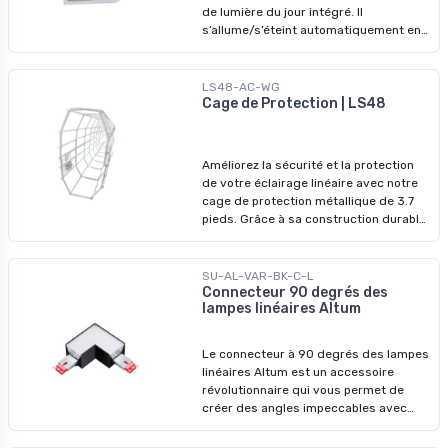
à sa construction de haute qualité et à
de lumière du jour intégré. Il
ses composants réglables, vous
s’allume/s’éteint automatiquement en
pouvez créer facilement de superbes
fonction des conditions d’éclairage
arrangements d'éclairage linéaire.
ambiant, assurant un éclairage
Améliorez votre espace et transformez
efficace. Il permet une connectivité
LS48-AC-WG
vos bandes LED avec notre kit de
facile, et sa technologie micro-ondes
Cage de Protection | LS48
suspension haut de gamme.
ultra-réactive réduit la consommation
d’énergie à moins de 0,5W.
Améliorez la sécurité et la protection
de votre éclairage linéaire avec notre
cage de protection métallique de 3.7
pieds. Grâce à sa construction durable,
la cage métallique protège votre bande
linéaire et évite les dommages,
garantissant ainsi des performances
SU-AL-VAR-BK-C-L
durables. L’installation de la cage de
Connecteur 90 degrés des
lampes linéaires Altum
protection métallique est facile et
permet de protéger votre
investissement en matière d’éclairage,
Le connecteur à 90 degrés des lampes
de favoriser la longévité et de
linéaires Altum est un accessoire
minimiser les problèmes d’entretien.
révolutionnaire qui vous permet de
créer des angles impeccables avec
précision pour donner à votre espace
un aspect élégant et poli. Il est conçu