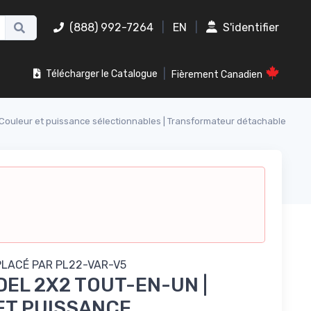
(888) 992-7264
|
EN
|
S'identifier
|
Télécharger le Catalogue
Fièrement Canadien
Couleur et puissance sélectionnables | Transformateur détachable
PLACÉ PAR
PL22-VAR-V5
EL 2X2 TOUT-EN-UN |
ET PUISSANCE