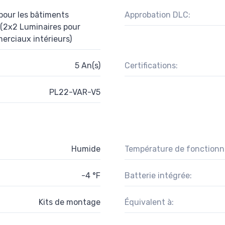
pour les bâtiments
Approbation DLC:
 (2x2 Luminaires pour
erciaux intérieurs)
5 An(s)
Certifications:
PL22-VAR-V5
Humide
Température de fonction
-4 °F
Batterie intégrée:
Kits de montage
Équivalent à: