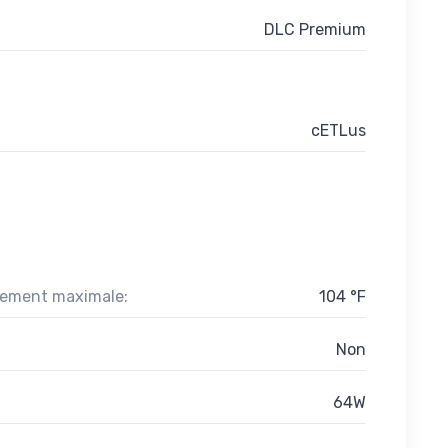
DLC Premium
cETLus
nement maximale:
104 °F
Non
64W