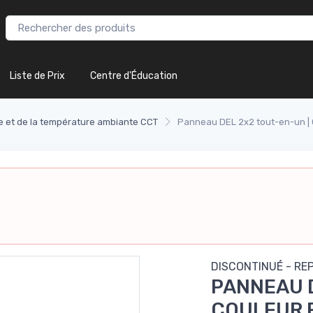
Liste de Prix
Centre d'Éducation
e et de la température ambiante CCT
Panneau DEL 2x2 tout-en-un | 
DISCONTINUÉ - RE
PANNEAU D
COULEUR 