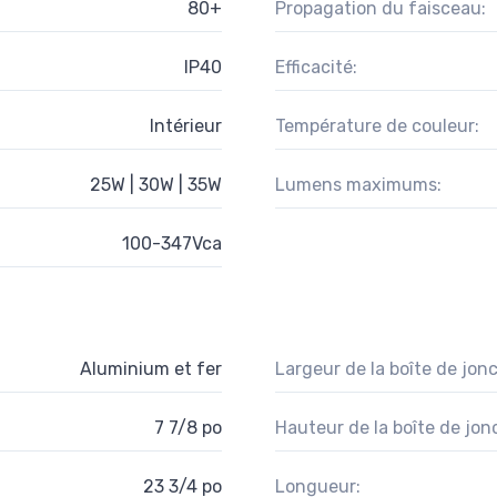
80+
Propagation du faisceau:
IP40
Efficacité:
Intérieur
Température de couleur:
25W | 30W | 35W
Lumens maximums:
100-347Vca
Aluminium et fer
Largeur de la boîte de jonc
7 7/8 po
Hauteur de la boîte de jon
23 3/4 po
Longueur: