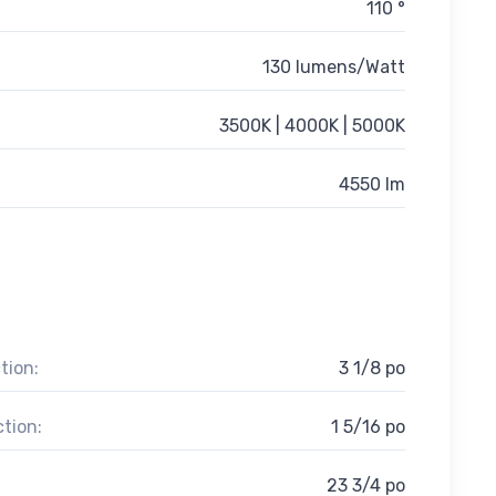
110 °
130 lumens/Watt
3500K | 4000K | 5000K
4550 lm
tion:
3 1/8 po
ction:
1 5/16 po
23 3/4 po