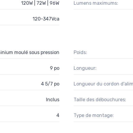
120W | 72W | 96W
Lumens maximums:
120-347Vca
inium moulé sous pression
Poids:
9 po
Longueur:
4 5/7 po
Longueur du cordon d'alim
Inclus
Taille des débouchures:
4
Type de montage: