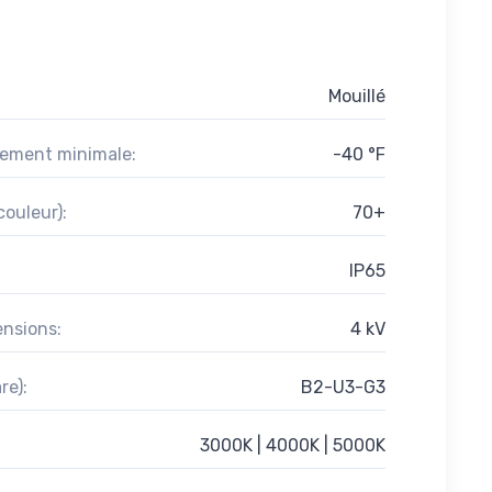
Mouillé
ement minimale:
-40 °F
ouleur):
70+
IP65
ensions:
4 kV
re):
B2-U3-G3
3000K | 4000K | 5000K